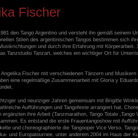
ika Fischer
 1981 den Tango Argentino und versteht ihn gemäß seinem Ur
onellen Stilen des argentinischen Tangos bestimmen sich ihr
Musikrichtungen und durch ihre Erfahrung mit Körperarbeit. 
as Tanzstudio Tanzart, welches ein wichtiger Ort für Unterri
ist Angelika Fischer mit verschiedenen Tänzern und Musikern
 haben eine regelmäßige Zusammenarbeit mit Gloria y Eduard
ündet.
 achtziger und neunziger Jahren gemeinsam mit Brigitte Winkl
zahlreiche Aufführungen und Tangofeste arrangiert hat. Chor
 ergänzten ihre Arbeit (Tanzmarathon, Tango Totale ,Tango 
ammen. Es entstand die erste Frauentangoshow mit Aufführ
kelte und choreographierte die Tangooper Vice Verso. Tang
ika- und Europatournee, unter anderem 2004 im Haus der Kul